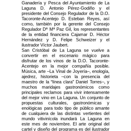
Ganadería y Pesca del Ayuntamiento de La
Laguna D. Antonio Pérez-Godiño y el
presidente del Consejo Regulador de la D.O.
Tacoronte-Acentejo D. Esteban Reyes, así
como, también por la gerente del Consejo
Regulador Dª Mª Paz Gil, los representantes
de la entidad financiera Cajamar D. Héctor
Hernández y D. Felipe Schweizer y el
ilustrador Víctor Jaubert.
San Cristóbal de La Laguna se vuelve a
convertir en el escenario mágico para
disfrutar de los vinos de la D.O. Tacoronte-
Acentejo en la mejor compañía posible.
Música, arte –La Vinal de Joyería–, enología,
ajedrez, historieta –con la presencia del
maestro de la “línea clara” Daniel Torres–, y
muchos maridajes gastronómicos como
principales reclamos para vivir intensamente
del mejor vino en La Laguna. Un conjunto de
propuestas culturales, gastronómicas y
enológicas para todo tipo de público amante
de cualquiera de las distintas vertientes del
mundo vitivinícola inundará La Laguna en
este mes de noviembre. El arte original del
cartel y diseño del programa es del ilustrador