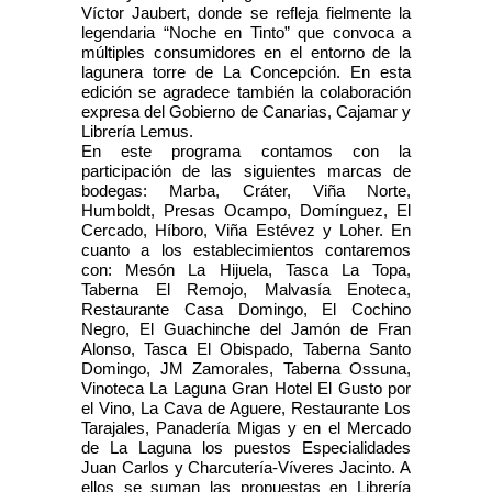
Víctor Jaubert, donde se refleja fielmente la
legendaria “Noche en Tinto” que convoca a
múltiples consumidores en el entorno de la
lagunera torre de La Concepción. En esta
edición se agradece también la colaboración
expresa del Gobierno de Canarias, Cajamar y
Librería Lemus.
En este programa contamos con la
participación de las siguientes marcas de
bodegas: Marba, Cráter, Viña Norte,
Humboldt, Presas Ocampo, Domínguez, El
Cercado, Híboro, Viña Estévez y Loher. En
cuanto a los establecimientos contaremos
con: Mesón La Hijuela, Tasca La Topa,
Taberna El Remojo, Malvasía Enoteca,
Restaurante Casa Domingo, El Cochino
Negro, El Guachinche del Jamón de Fran
Alonso, Tasca El Obispado, Taberna Santo
Domingo, JM Zamorales, Taberna Ossuna,
Vinoteca La Laguna Gran Hotel El Gusto por
el Vino, La Cava de Aguere, Restaurante Los
Tarajales, Panadería Migas y en el Mercado
de La Laguna los puestos Especialidades
Juan Carlos y Charcutería-Víveres Jacinto. A
ellos se suman las propuestas en Librería