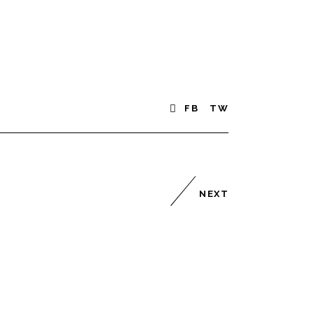
FB
TW
NEXT