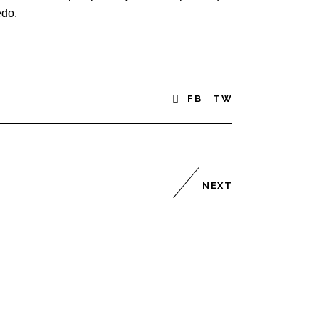
edo.
FB
TW
NEXT