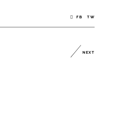
FB
TW
NEXT