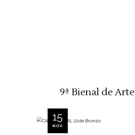
9ª Bienal de Art
15
NOV