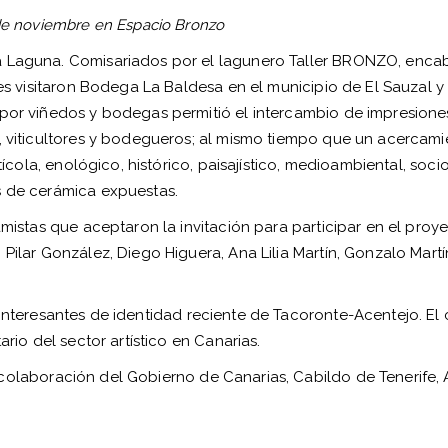
 de noviembre en Espacio Bronzo
a Laguna. Comisariados por el lagunero Taller BRONZO, enc
ntes visitaron Bodega La Baldesa en el municipio de El Sauza
por viñedos y bodegas permitió el intercambio de impresiones 
 viticultores y bodegueros; al mismo tiempo que un acercamient
vitícola, enológico, histórico, paisajístico, medioambiental, s
s de cerámica expuestas.
ramistas que aceptaron la invitación para participar en el pro
Pilar González, Diego Higuera, Ana Lilia Martín, Gonzalo Martí
nteresantes de identidad reciente de Tacoronte-Acentejo. El 
ario del sector artístico en Canarias.
colaboración del Gobierno de Canarias, Cabildo de Tenerife,