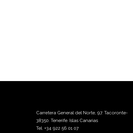
Carretera General del Norte, 97. Tacoronte-
38350. Tenerife. Islas Canarias
Tel. +34 922 56 01 07